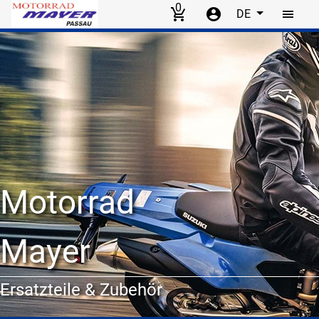
0
DE
Skip to main content
Motorrad
Mayer
Ersatzteile & Zubehör