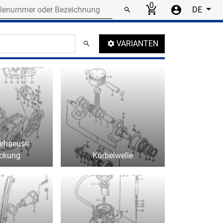
r or designation
0
DE
umbnails
VARIANTEN
gehaeuse
ckung
Kurbelwelle