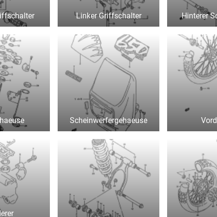
iffschalter
Linker Griffschalter
Hinterer 
haeuse
Scheinwerfergehaeuse
Vord
erer