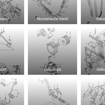
isator
Nockenwelle Ventil
Steue
puff
Oelpumpe
Oelk