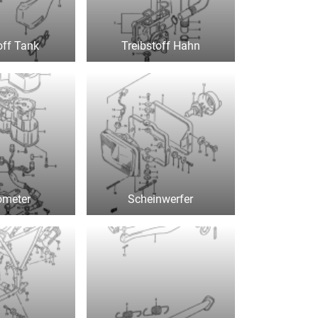
off Tank
Treibstoff Hahn
ometer
Scheinwerfer