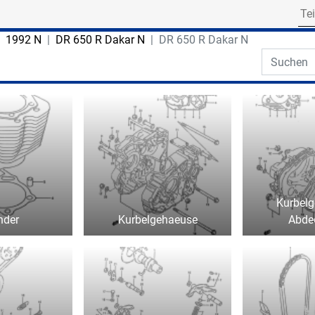
Search for part numbe
1992 N
DR 650 R Dakar N
DR 650 R Dakar N
Search th
Kurbel
nder
Kurbelgehaeuse
Abde