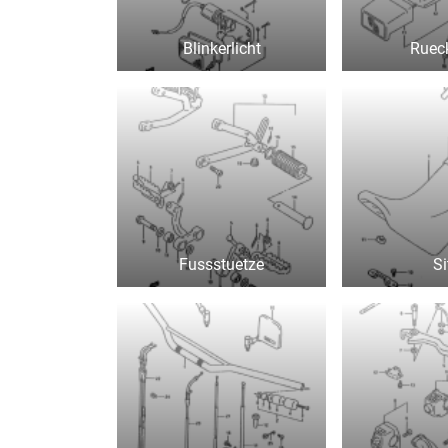
Blinkerlicht
Rueck
Fussstuetze
Si