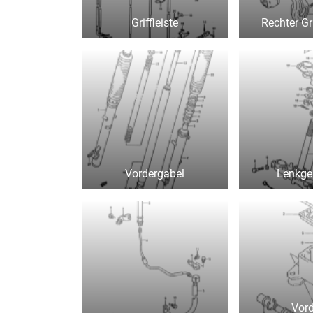
Griffleiste
Rechter Gr
Vordergabel
Lenkge
Vord