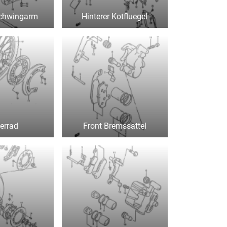
Schwingarm
Hinterer Kotfluegel
errad
Front Bremssattel