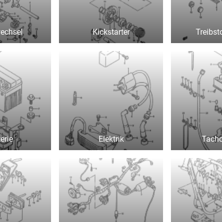
echsel
Kickstarter
Treibst
erie
Elektrik
Tach