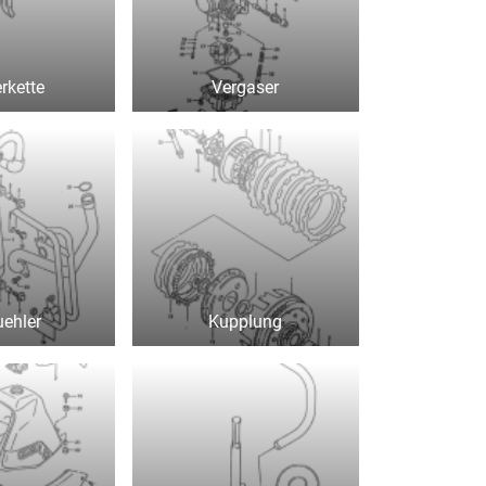
rkette
Vergaser
uehler
Kupplung