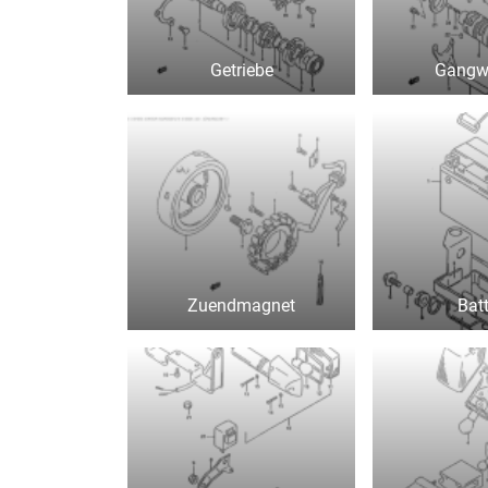
Getriebe
Gangw
Zuendmagnet
Batt