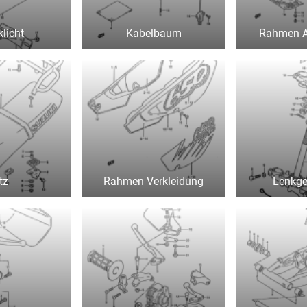
licht
Kabelbaum
Rahmen 
tz
Rahmen Verkleidung
Lenkg