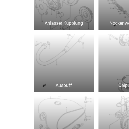
Anlasser Kupplung
Nockenwel
Auspuff
Oelp