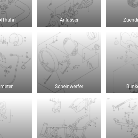
offhahn
Anlasser
Zuend
meter
Scheinwerfer
Blink