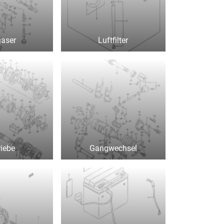
gaser
Luftfilter
riebe
Gangwechsel