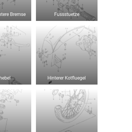
ntere Bremse
Fussstuetze
fhebel
Hinterer Kotfluegel