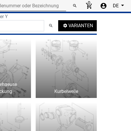
r or designation
0
DE
er Y
umbnails
VARIANTEN
gehaeuse
ckung
Kurbelwelle