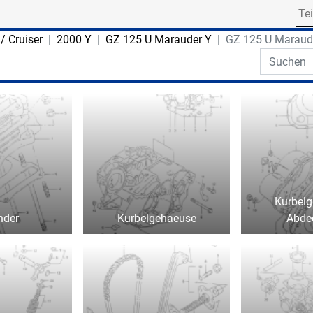
Search for part numbe
/ Cruiser
2000 Y
GZ 125 U Marauder Y
GZ 125 U Maraud
Search th
Kurbel
nder
Kurbelgehaeuse
Abde