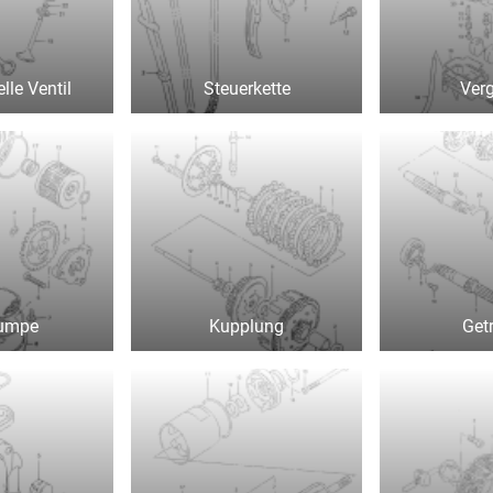
le Ventil
Steuerkette
Ver
umpe
Kupplung
Get