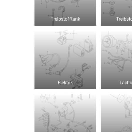
Treibstofftank
Treibst
Elektrik
Tacho