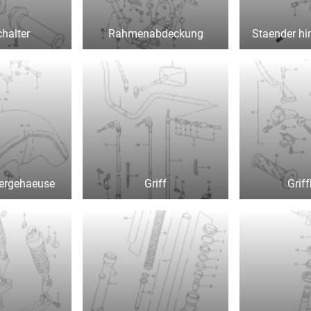
chalter
Rahmenabdeckung
Staender hi
ergehaeuse
Griff
Grif