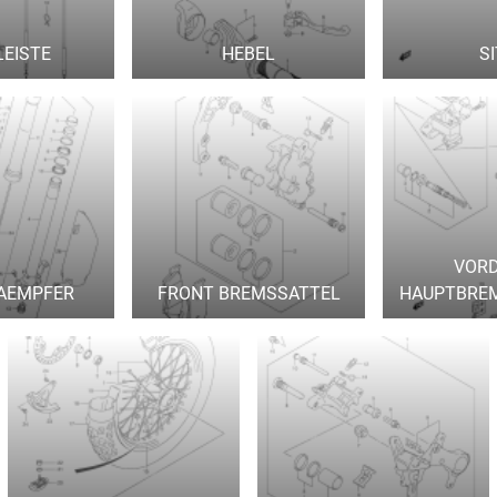
LEISTE
HEBEL
S
VOR
AEMPFER
FRONT BREMSSATTEL
HAUPTBRE