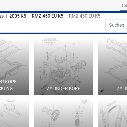
Search for part numbe
ss
2005 K5
RMZ 450 EU K5
RMZ 450 EU K5
Search th
ER KOPF
CKUNG
ZYLINDER KOPF
ZYL