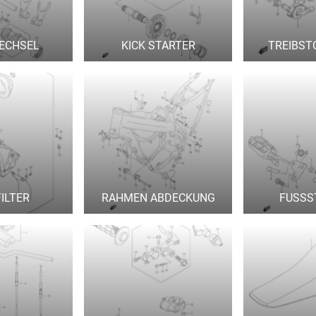
ECHSEL
KICK STARTER
TREIBST
ILTER
RAHMEN ABDECKUNG
FUSSS