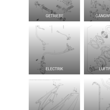
GETRIEBE
GANGW
ELECTRIK
LUFTF