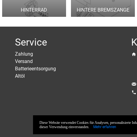
HINTERRAD
HINTERE BREMSZANGE
Service
K
Zahlung
Versand
Batterieentsorgung
Altöl
phone