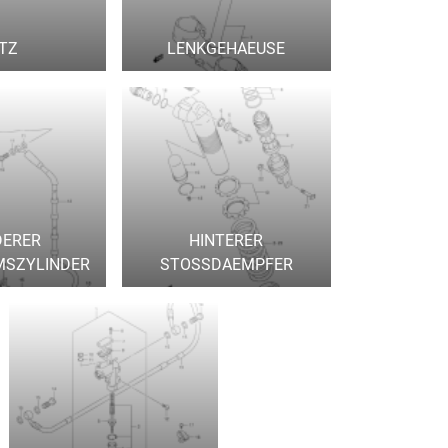
ITZ
LENKGEHAEUSE
DERER
HINTERER
MSZYLINDER
STOSSDAEMPFER