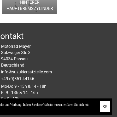
HINTERER
HAUPTBREMSZYLINDER
ontakt
Motorrad Mayer
Salzweger Str. 3
94034 Passau
Deutschland
info@suzukiersatzteile.com
+49 (0)851 44146
Mo-Do
9
-
13
h &
14
-
18
h
Fr
9
-
13
h &
14
-
16
h
Sa
9
-
12
h
So geschlossen