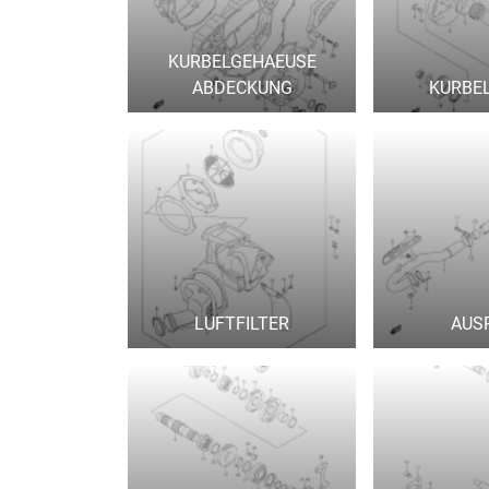
KURBELGEHAEUSE
ABDECKUNG
KURBE
LUFTFILTER
AUS