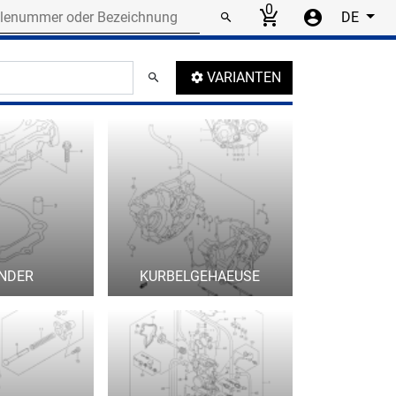
r or designation
0
DE
umbnails
VARIANTEN
INDER
KURBELGEHAEUSE