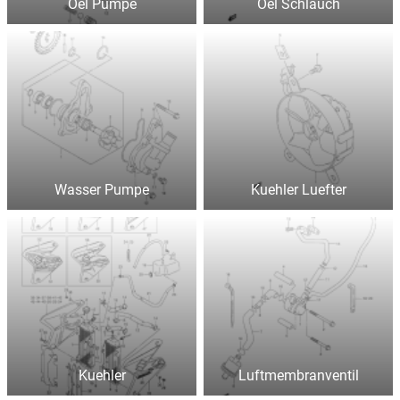
Oel Pumpe
Oel Schlauch
Wasser Pumpe
Kuehler Luefter
Kuehler
Luftmembranventil