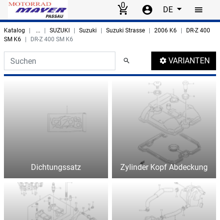
0
DE
Skip to main content
Katalog
...
SUZUKI
Suzuki
Suzuki Strasse
2006 K6
DR-Z 400
SM K6
DR-Z 400 SM K6
Search thumbnails
VARIANTEN
Dichtungssatz
Zylinder Kopf Abdeckung