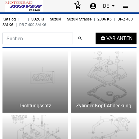
0
DE
Skip to main content
Katalog
...
SUZUKI
Suzuki
Suzuki Strasse
2006 K6
DR-Z 400
SM K6
DR-Z 400 SM K6
Search thumbnails
VARIANTEN
Dichtungssatz
Zylinder Kopf Abdeckung