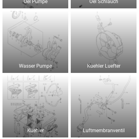
Oel Pumpe
Oel Schlauch
Wasser Pumpe
Kuehler Luefter
Kuehler
Luftmembranventil