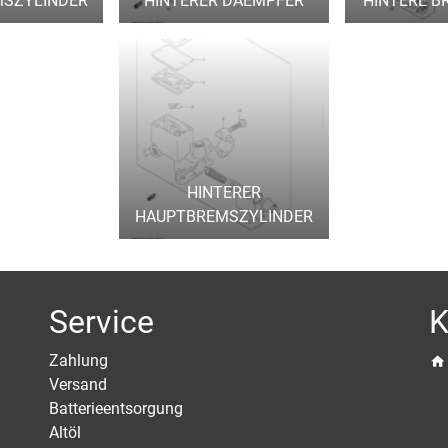
SZYLINDER
HINTERER DAEMPFER
HINTERE 
HINTERER
HAUPTBREMSZYLINDER
Service
K
Zahlung
Versand
Batterieentsorgung
Altöl