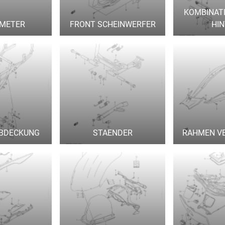
KOMBINAT
METER
FRONT SCHEINWERFER
HI
BDECKUNG
STAENDER
RAHMEN V