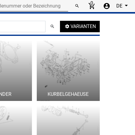
r or designation
0
DE
umbnails
VARIANTEN
INDER
KURBELGEHAEUSE