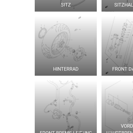
SITZ
SITZHA
HINTERRAD
FRONT D
VORD