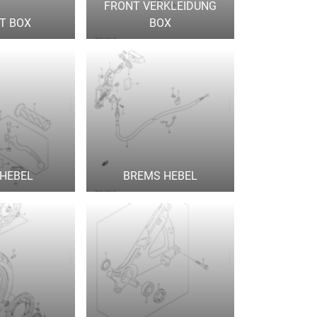
FRONT VERKLEIDUNG
T BOX
BOX
FHEBEL
BREMS HEBEL