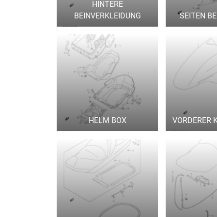
HINTERE
BEINVERKLEIDUNG
SEITEN B
HELM BOX
VORDERER 