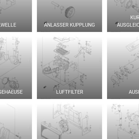
KU
LWELLE
ANLASSER KUPPLUNG
AUSGLEI
GEHAEUSE
LUFTFILTER
AUS