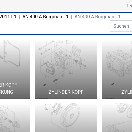
Search for part numbe
2011 L1
AN 400 A Burgman L1
AN 400 A Burgman L1
Search th
ER KOPF
CKUNG
ZYLINDER KOPF
ZYL