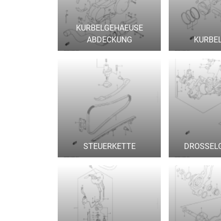
KURBELGEHAEUSE
ABDECKUNG
KURBE
STEUERKETTE
DROSSEL