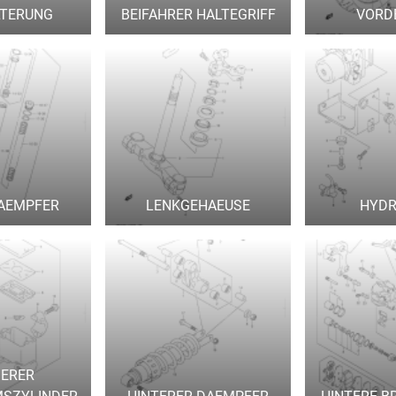
LTERUNG
BEIFAHRER HALTEGRIFF
VORD
AEMPFER
LENKGEHAEUSE
HYDR
ERER