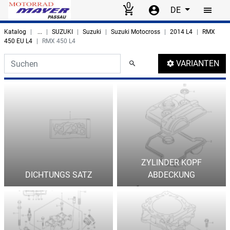
0
DE
Skip to main content
Katalog
...
SUZUKI
Suzuki
Suzuki Motocross
2014 L4
RMX
450 EU L4
RMX 450 L4
Search thumbnails
VARIANTEN
ZYLINDER KOPF
DICHTUNGS SATZ
ABDECKUNG