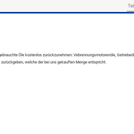
Search for part numbe
e gebrauchte Öle kostenlos zurückzunehmen: Vebrennungsmotorenöle, Getriebeöl
uns zurückgeben, welche der bei uns gekauften Menge entspricht.