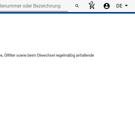
r or designation
0
DE
e, Ölfilter sowie beim Ölwechsel regelmäßig anfallende