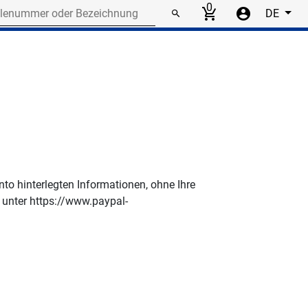
r or designation
0
DE
to hinterlegten Informationen, ohne Ihre
 unter https://www.paypal-