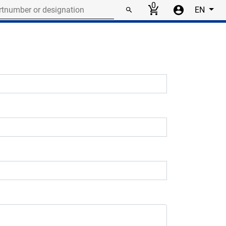
r or designation
0
EN