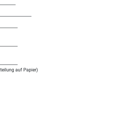
________
_________________
_________
_________
_________
tteilung auf Papier)