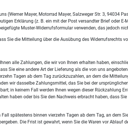
ns (Werner Mayer, Motorrad Mayer, Salzweger Str. 3, 94034 Pass
tigen Erklärung (z. B. ein mit der Post versandter Brief oder E-M
beigefügte Muster-Widerrufsformular verwenden, das jedoch nich
dass Sie die Mitteilung über die Ausübung des Widerrufsrechts vo
Ihnen alle Zahlungen, die wir von Ihnen erhalten haben, einschl
dass Sie eine andere Art der Lieferung als die von uns angebote
erzehn Tagen ab dem Tag zurückzuzahlen, an dem die Mitteilung 
en wir dasselbe Zahlungsmittel, das Sie bei der ursprünglichen
bart; in keinem Fall werden Ihnen wegen dieser Rückzahlung En
halten haben oder bis Sie den Nachweis erbracht haben, dass Si
 Fall spätestens binnen vierzehn Tagen ab dem Tag, an dem Sie
ergeben. Die Frist ist gewahrt, wenn Sie die Waren vor Ablauf d