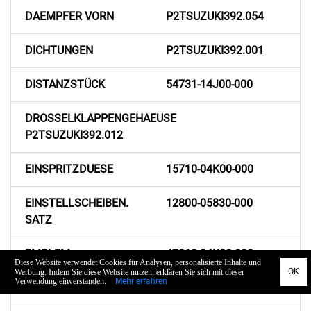
DAEMPFER VORN
P2TSUZUKI392.054
DICHTUNGEN
P2TSUZUKI392.001
DISTANZSTÜCK
54731-14J00-000
DROSSELKLAPPENGEHAEUSE
P2TSUZUKI392.012
EINSPRITZDUESE
15710-04K00-000
EINSTELLSCHEIBEN.
12800-05830-000
SATZ
EMBLEM
47312-04K00-000
EMBLEM
68111-47HA0-000