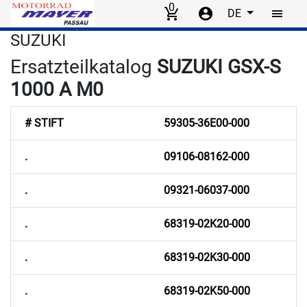
0
DE
Skip to main content
SUZUKI
Ersatzteilkatalog
SUZUKI GSX-S
1000 A M0
# STIFT
59305-36E00-000
.
09106-08162-000
.
09321-06037-000
.
68319-02K20-000
.
68319-02K30-000
.
68319-02K50-000